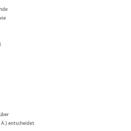
ende
wie
t
 über
Ä.) entscheidet.