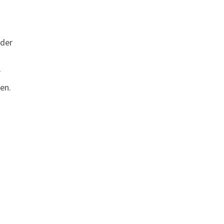
oder
r
en.