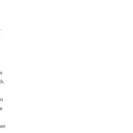
.
f
ei
h.
en
be
gen